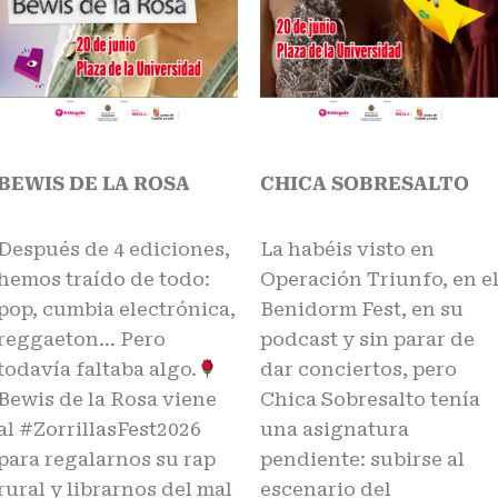
BEWIS DE LA ROSA
CHICA SOBRESALTO
Después de 4 ediciones,
La habéis visto en
hemos traído de todo:
Operación Triunfo, en e
pop, cumbia electrónica,
Benidorm Fest, en su
reggaeton… Pero
podcast y sin parar de
todavía faltaba algo.
dar conciertos, pero
Bewis de la Rosa viene
Chica Sobresalto tenía
al #ZorrillasFest2026
una asignatura
para regalarnos su rap
pendiente: subirse al
rural y librarnos del mal
escenario del