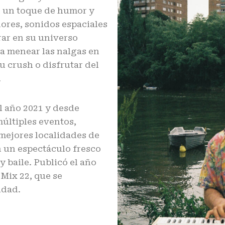
 un toque de humor y
dores, sonidos espaciales
rar en su universo
ra menear las nalgas en
u crush o disfrutar del
.
l año 2021 y desde
últiples eventos,
s mejores localidades de
n un espectáculo fresco
 baile. Publicó el año
Mix 22, que se
idad.