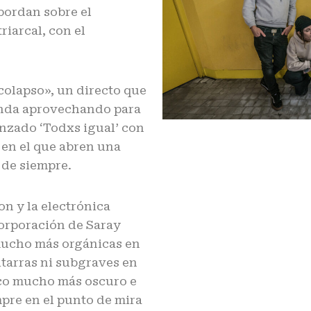
abordan sobre el
riarcal, con el
 colapso», un directo que
anda aprovechando para
anzado ‘Todxs igual’ con
 en el que abren una
a de siempre.
on y la electrónica
orporación de Saray
 mucho más orgánicas en
uitarras ni subgraves en
isco mucho más oscuro e
mpre en el punto de mira