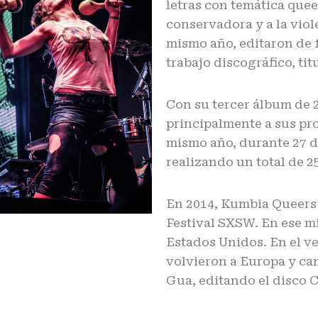
letras con temática quee
conservadora y a la viol
mismo año, editaron de
trabajo discográfico, ti
Con su tercer álbum de 2
principalmente a sus pro
mismo año, durante 27 d
realizando un total de 2
En 2014, Kumbia Queers 
Festival SXSW. En ese m
Estados Unidos. En el v
volvieron a Europa y ca
Gua, editando el disco C